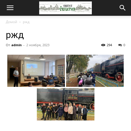
Новости
Домой
ржд
ржд
от
От
admin
-
2 ноября, 2023
294
0
Евпатия