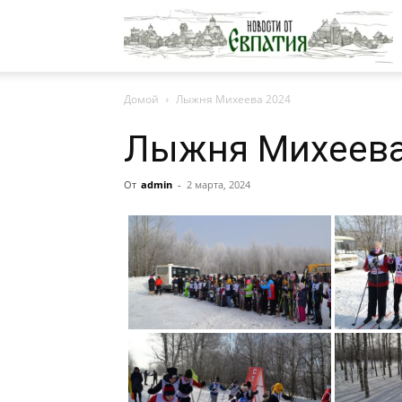
Н
Домой
Лыжня Михеева 2024
о
Лыжня Михеева
Е
От
admin
-
2 марта, 2024