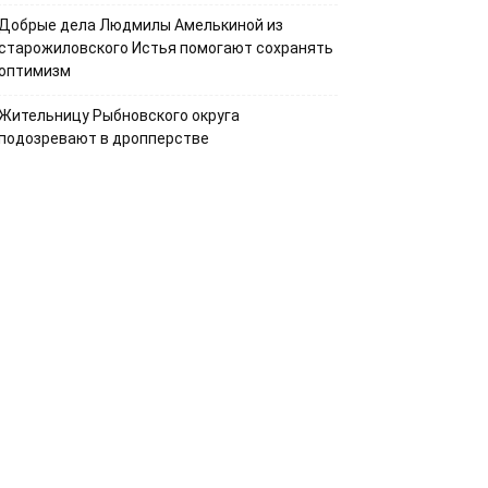
Добрые дела Людмилы Амелькиной из
старожиловского Истья помогают сохранять
оптимизм
Жительницу Рыбновского округа
подозревают в дропперстве