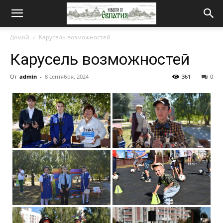
Новости
Домой
Карусель возможностей
Карусель возможностей
от
От
admin
-
8 сентября, 2024
361
0
Евпатия