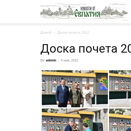
Н
Домой
Доска почета 2022
о
Доска почета 2
Е
От
admin
-
4 мая, 2022