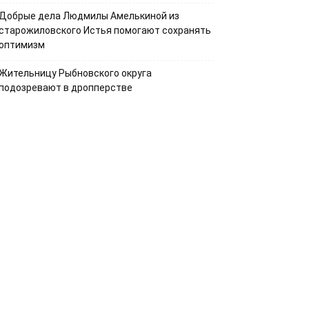
Добрые дела Людмилы Амелькиной из
старожиловского Истья помогают сохранять
оптимизм
Жительницу Рыбновского округа
подозревают в дропперстве