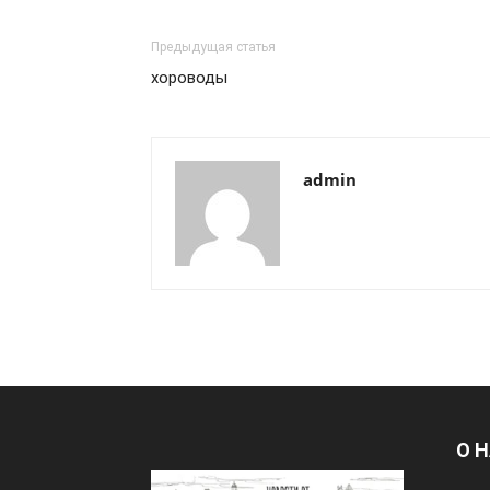
Предыдущая статья
хороводы
admin
О 