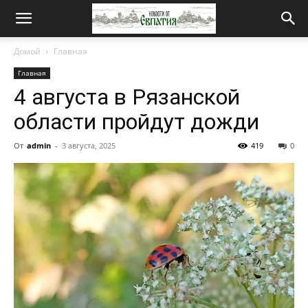
Новости
Домой
Главная
Главная
от
4 августа в Рязанской
области пройдут дожди
Евпатия
От
admin
-
3 августа, 2025
419
0