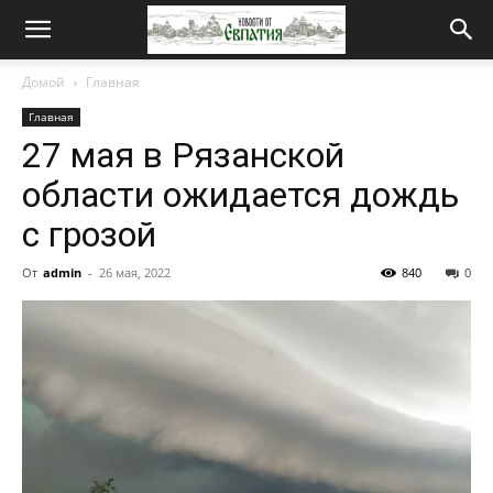
Новости
Домой
Главная
Главная
от
27 мая в Рязанской
области ожидается дождь
Евпатия
с грозой
От
admin
-
26 мая, 2022
840
0