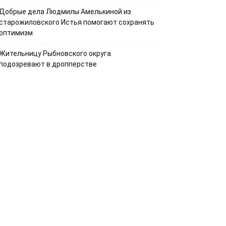
Добрые дела Людмилы Амелькиной из
старожиловского Истья помогают сохранять
оптимизм
Жительницу Рыбновского округа
подозревают в дропперстве