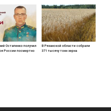
ний Остапенко получил
В Рязанской области собрали
роя России посмертно
371 тысячу тонн зерна