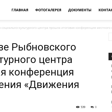
овости
ГЛАВНАЯ
ФОТОГАЛЕРЕЯ
ДОКУМЕНТЫ
КОНТА
о социально-культурного центра прошла итоговая конференция местного о
т
азе Рыбновского
впатия
турного центра
ая конференция
ления «Движения
539
0