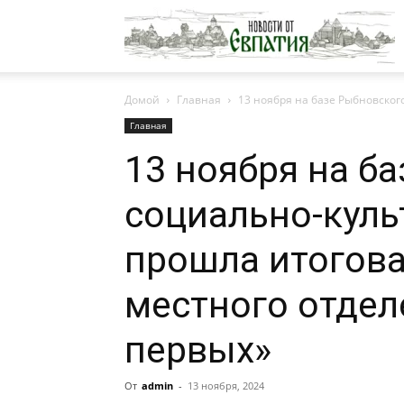
Н
Домой
Главная
13 ноября на базе Рыбновског
о
Главная
13 ноября на б
Е
социально-куль
прошла итогов
местного отде
первых»
От
admin
-
13 ноября, 2024