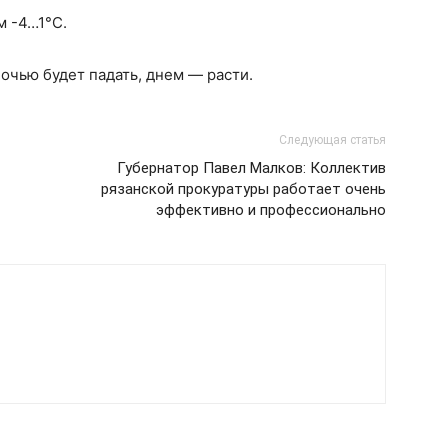
м -4…1°С.
очью будет падать, днем — расти.
Следующая статья
Губернатор Павел Малков: Коллектив
рязанской прокуратуры работает очень
эффективно и профессионально