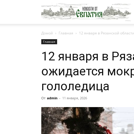
Н
Домой
Главная
12 января в Рязанской област
о
Главная
12 января в Ря
Е
ожидается мокр
гололедица
От
admin
-
11 января, 2026