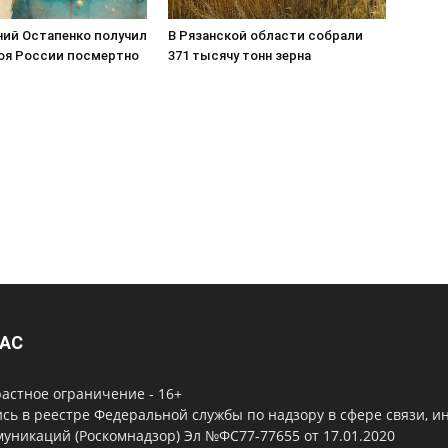
ний Остапенко получил
В Рязанской области собрали
роя России посмертно
371 тысячу тонн зерна
НАС
астное ограничение - 16+
сь в реестре Федеральной службы по надзору в сфере связи, 
уникаций (Роскомнадзор) Эл №ФС77-77655 от 17.01.2020