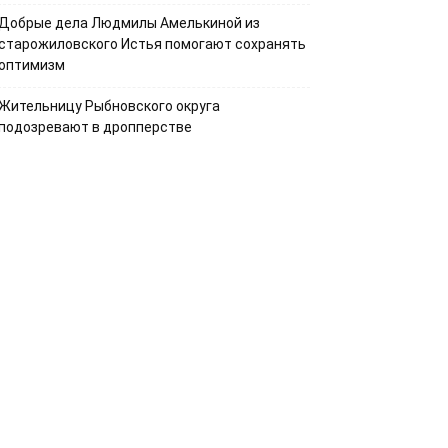
Добрые дела Людмилы Амелькиной из
старожиловского Истья помогают сохранять
оптимизм
Жительницу Рыбновского округа
подозревают в дропперстве