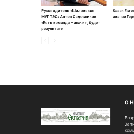
Руководитель «Шиловское
Казак Евге
МУПТЭС» Антон Садовников:
звание Ге
«Есть команда – значит, будет
результат»
О 
Возр
Запи
комм