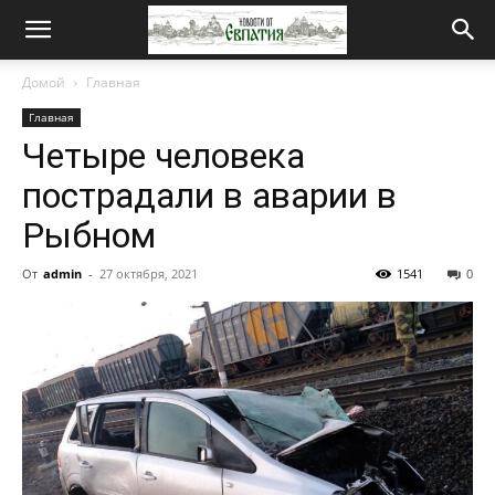
Новости
Домой
Главная
Главная
от
Четыре человека
пострадали в аварии в
Евпатия
Рыбном
От
admin
-
27 октября, 2021
1541
0