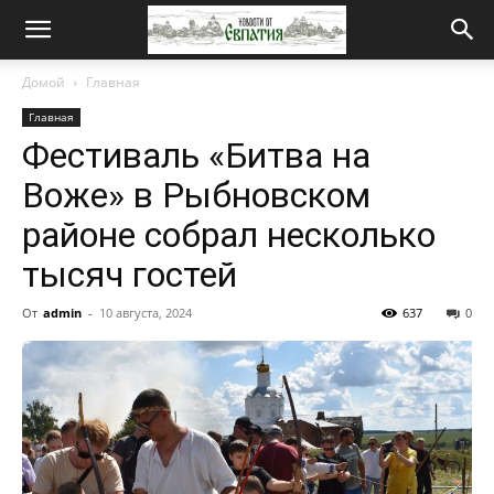
Новости
Домой
Главная
Главная
от
Фестиваль «Битва на
Воже» в Рыбновском
Евпатия
районе собрал несколько
тысяч гостей
От
admin
-
10 августа, 2024
637
0