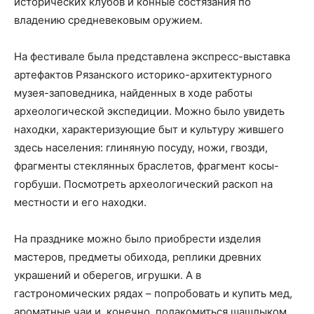
исторических клубов и конные состязания по
владению средневековым оружием.
На фестивале была представлена экспресс-выставка
артефактов Рязанского историко-архитектурного
музея-заповедника, найденных в ходе работы
археологической экспедиции. Можно было увидеть
находки, характеризующие быт и культуру жившего
здесь населения: глиняную посуду, ножи, гвозди,
фрагменты стеклянных браслетов, фрагмент косы-
горбуши. Посмотреть археологический раскоп на
местности и его находки.
На празднике можно было приобрести изделия
мастеров, предметы обихода, реплики древних
украшений и оберегов, игрушки. А в
гастрономических рядах – попробовать и купить мед,
ароматные чаи и, конечно, полакомиться шашлыком,