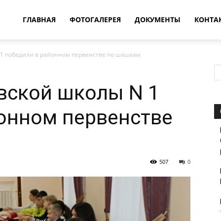
овости
ГЛАВНАЯ
ФОТОГАЛЕРЕЯ
ДОКУМЕНТЫ
КОНТА
1 победили в районном первенстве по шашкам
т
вской школы N 1
впатия
онном первенстве
507
0