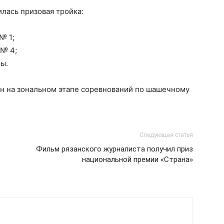
лась призовая тройка:
№ 1;
 № 4;
ы.
н на зональном этапе соревнований по шашечному
Следующая статья
Фильм рязанского журналиста получил приз
национальной премии «Страна»