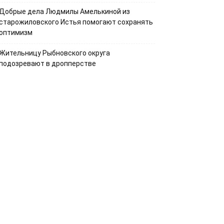
Добрые дела Людмилы Амелькиной из
старожиловского Истья помогают сохранять
оптимизм
Жительницу Рыбновского округа
подозревают в дропперстве