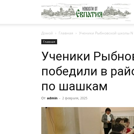
Н
Домой
Главная
Ученики Рыбновской школы N 
о
Главная
Ученики Рыбно
Е
победили в рай
по шашкам
От
admin
-
2 февраля, 2025