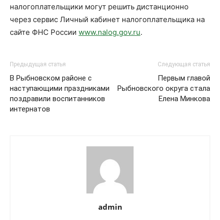
налогоплательщики могут решить дистанционно
через сервис Личный кабинет налогоплательщика на
сайте ФНС России
www
.
nalog
.
gov
.
ru
.
Предыдущая статья
Следующая статья
В Рыбновском районе с
Первым главой
наступающими праздниками
Рыбновского округа стала
поздравили воспитанников
Елена Минкова
интернатов
admin