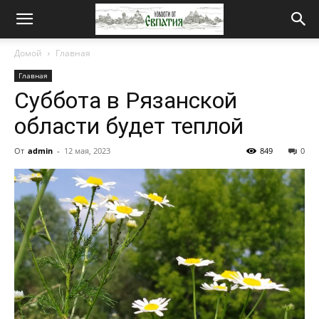
Новости
Домой
Главная
Главная
от
Суббота в Рязанской
области будет теплой
Евпатия
От
admin
-
12 мая, 2023
849
0