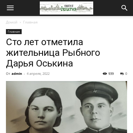
Новости
Домой
Главная
Главная
от
Сто лет отметила
жительница Рыбного
Евпатия
Дарья Оськина
От
admin
-
4 апреля, 2022
939
0