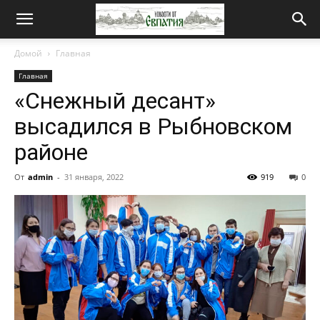
Новости
Домой
Главная
Главная
от
«Снежный десант»
высадился в Рыбновском
Евпатия
районе
От
admin
-
31 января, 2022
919
0