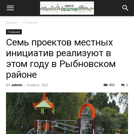
Новости
Домой
Главная
Главная
от
Семь проектов местных
инициатив реализуют в
Евпатия
этом году в Рыбновском
районе
От
admin
-
9 марта, 2022
903
0