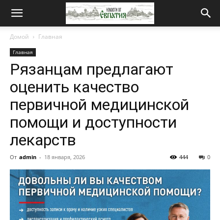
Новости
Домой
Главная
Главная
от
Рязанцам предлагают
оценить качество
Евпатия
первичной медицинской
помощи и доступности
лекарств
От
admin
-
18 января, 2026
444
0