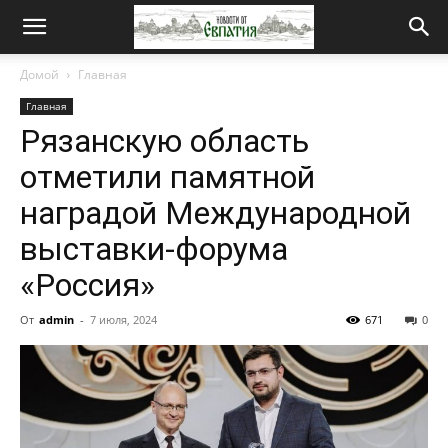
Новости
Домой
Главная
Главная
от
Рязанскую область
отметили памятной
Евпатия
наградой Международной
выставки-форума
«Россия»
От
admin
-
7 июля, 2024
671
0