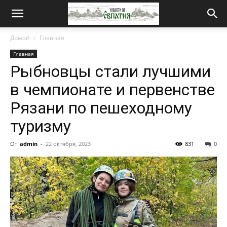
Новости
Домой
Главная
Главная
от
Рыбновцы стали лучшими
в чемпионате и первенстве
Евпатия
Рязани по пешеходному
туризму
От
admin
-
22 октября, 2023
831
0