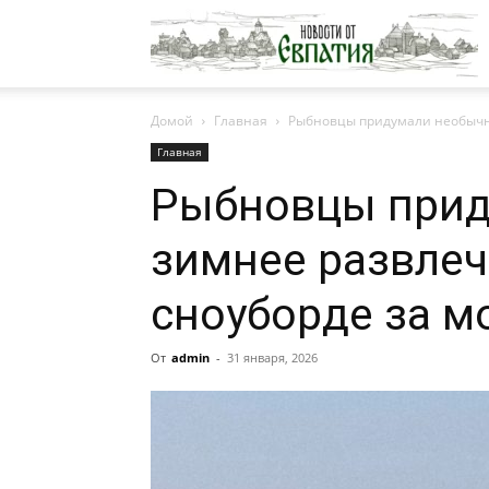
Н
Домой
Главная
Рыбновцы придумали необычно
о
Главная
Рыбновцы прид
Е
зимнее развлеч
сноуборде за м
От
admin
-
31 января, 2026