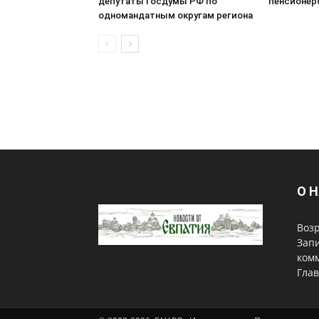
депутаты Госдумы РФ по
пенсионер
одномандатным округам региона
О 
Возр
Запи
комм
Гла