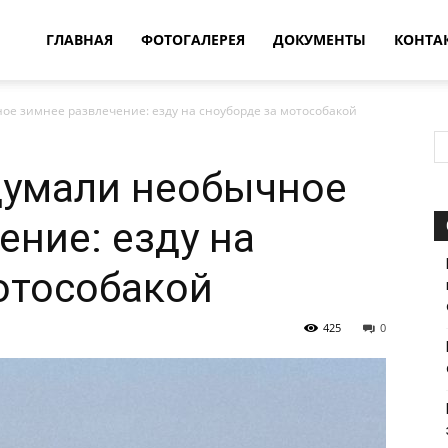
овости
ГЛАВНАЯ
ФОТОГАЛЕРЕЯ
ДОКУМЕНТЫ
КОНТА
е зимнее развлечение: езду на сноуборде за мотособакой
т
умали необычное
впатия
ение: езду на
отособакой
425
0