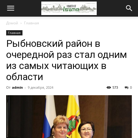
Новости
Домой
Главная
Главная
от
Рыбновский район в
очередной раз стал одним
Евпатия
из самых читающих в
области
От
admin
-
9 декабря, 2024
573
0