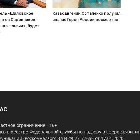
ель «Шиловское
Казак Евгений Остапенко получил
нтон Садовников:
звание Героя России посмертно
нда – значит, будет
»
НАС
астное ограничение - 16+
сь в реестре Федеральной службы по надзору в сфере связи, 
уникаций (Роскомнадзор) Эл №ФС77-77655 от 17.01.2020