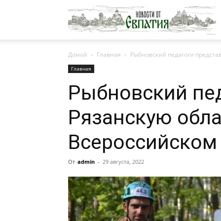
Н
Домой
Главная
Рыбновский педагоги представ
о
Главная
Рыбновский пе
Е
Рязанскую обла
Всероссийском 
От
admin
-
29 августа, 2022