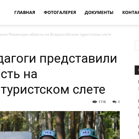
овости
ГЛАВНАЯ
ФОТОГАЛЕРЕЯ
ДОКУМЕНТЫ
КОНТА
или Рязанскую область на Всероссийском туристском слете
т
дагоги представили
впатия
сть на
туристском слете
1116
0