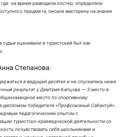
, где на время разводили костер, определяли
доступного предмета, писали викторину на знание
в судьи оценивали и туристский быт как
ы.
нна Степанова:
держаться в ведущей десятке и не спускались ниже
чный результат у Дмитрия Капцова — 3 место в
4 общекомандное место по спортивному
на дипломом победителя «Профсоюзный Сабантуй
».
ередовым педагогическим опытом с
зации туристско-краеведческой деятельности со
жность почувствовать себя школьниками и