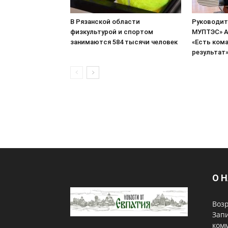
В Рязанской области
Руководит
физкультурой и спортом
МУПТЭС» А
занимаются 584 тысячи человек
«Есть кома
результат
О 
Возр
Запи
комм