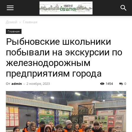
Новости
Домой
Главная
Главная
от
Рыбновские школьники
побывали на экскурсии по
Евпатия
железнодорожным
предприятиям города
От
admin
-
2 ноября, 2023
1454
0