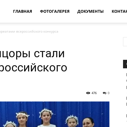
овости
ГЛАВНАЯ
ФОТОГАЛЕРЕЯ
ДОКУМЕНТЫ
КОНТА
уреатами всероссийского конкурса
т
нцоры стали
впатия
российского
476
0