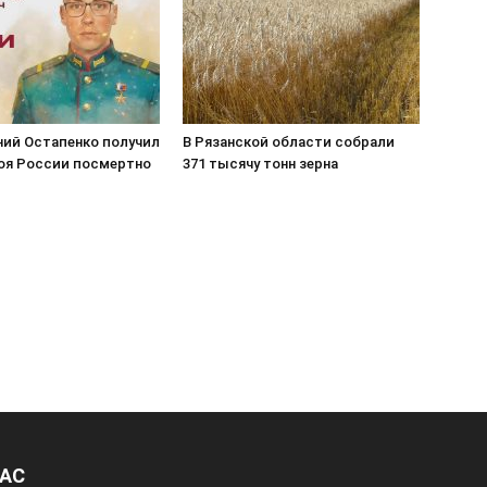
ний Остапенко получил
В Рязанской области собрали
роя России посмертно
371 тысячу тонн зерна
НАС