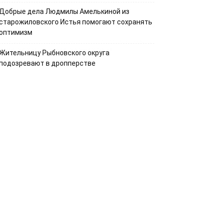
Добрые дела Людмилы Амелькиной из
старожиловского Истья помогают сохранять
оптимизм
Жительницу Рыбновского округа
подозревают в дропперстве