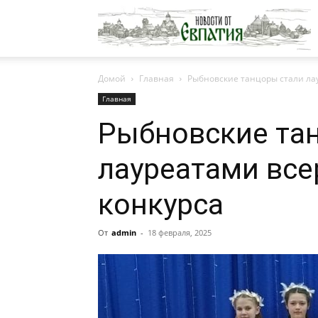
Н
Домой
Главная
Рыбновские танцоры стали ла
о
Главная
Рыбновские та
Е
лауреатами все
конкурса
От
admin
-
18 февраля, 2025