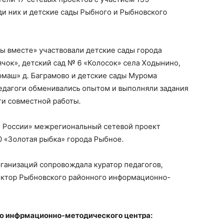
ди них и детские сады Рыбного и Рыбновского
 вместе» участвовали детские сады города
чок», детский сад № 6 «Колосок» села Ходынино,
рмаш» д. Баграмово и детские сады Мурома
педагоги обменивались опытом и выполняли задания
оги совместной работы.
о России» межрегиональный сетевой проект
0 «Золотая рыбка» города Рыбное.
ганизаций сопровождала куратор педагогов,
ектор Рыбновского районного информационно-
го инфрмационно-методического центра: