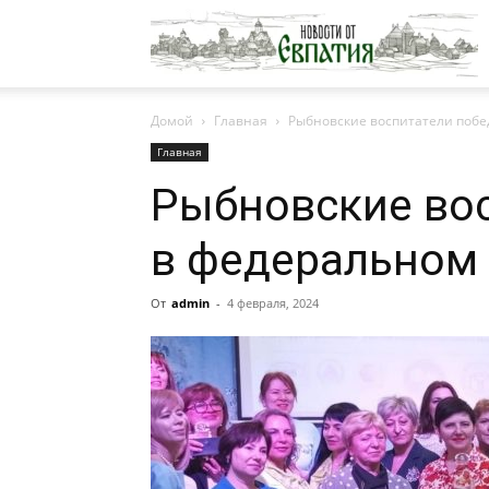
Н
Домой
Главная
Рыбновские воспитатели побе
о
Главная
Рыбновские во
Е
в федеральном 
От
admin
-
4 февраля, 2024