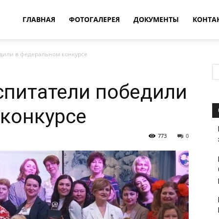
овости
ГЛАВНАЯ
ФОТОГАЛЕРЕЯ
ДОКУМЕНТЫ
КОНТА
дили в федеральном конкурсе
т
спитатели победили
впатия
конкурсе
773
0