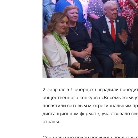
2 февраля в Люберцах наградили победи
общественного конкурса «Восемь жемчуж
посвятили сетевым межрегиональным про
дистанционном формате, участвовало свы
страны.
Специальные призы получили представит