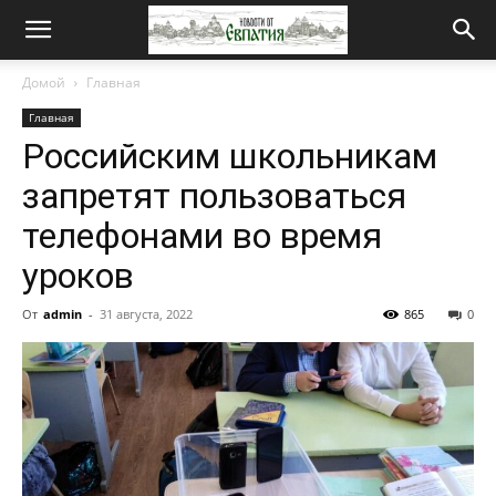
Новости
Домой
Главная
Главная
от
Российским школьникам
запретят пользоваться
Евпатия
телефонами во время
уроков
От
admin
-
31 августа, 2022
865
0