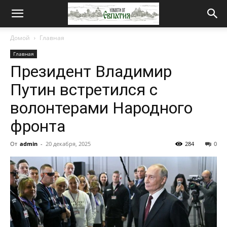
Новости
Домой
Главная
Главная
от
Президент Владимир
Путин встретился с
Евпатия
волонтерами Народного
фронта
От
admin
-
20 декабря, 2025
284
0