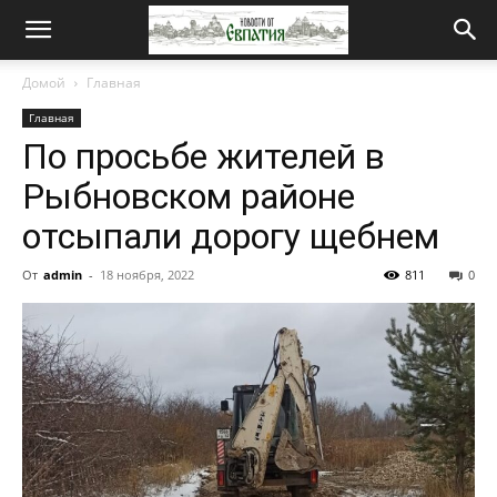
Новости
Домой
Главная
Главная
от
По просьбе жителей в
Рыбновском районе
Евпатия
отсыпали дорогу щебнем
От
admin
-
18 ноября, 2022
811
0