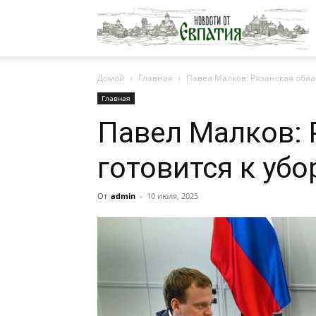
Н
Домой
Главная
Павел Малков: Рязанская обла
о
Главная
Павел Малков: 
Е
готовится к уб
От
admin
-
10 июля, 2025