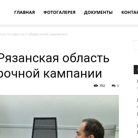
овости
ГЛАВНАЯ
ФОТОГАЛЕРЕЯ
ДОКУМЕНТЫ
КОНТА
сть готовится к уборочной кампании
т
Рязанская область
впатия
орочной кампании
392
0