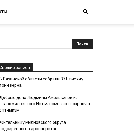
КТЫ
Свежие записи
В Рязанской области собрали 371 тысячу
тонн зерна
Добрые дела Людмилы Амелькиной из
старожиловского Истья помогают сохранять
оптимизм
Жительницу Рыбновского округа
подозревают в дропперстве