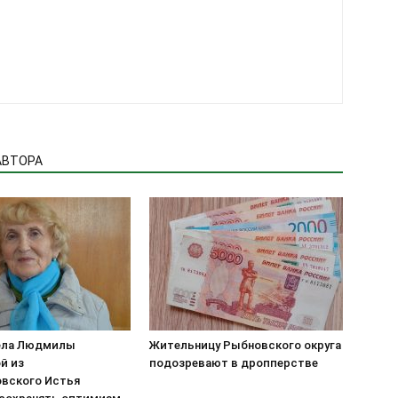
АВТОРА
ела Людмилы
Жительницу Рыбновского округа
й из
подозревают в дропперстве
вского Истья