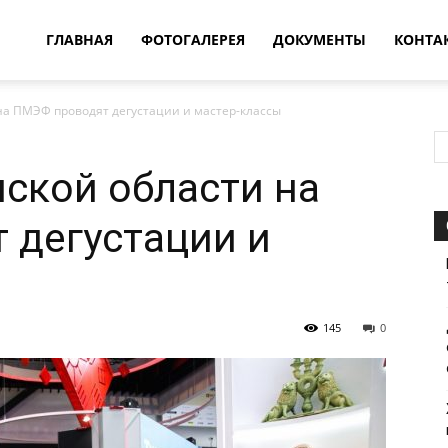
овости
ГЛАВНАЯ
ФОТОГАЛЕРЕЯ
ДОКУМЕНТЫ
КОНТА
на ПМЭФ проводят дегустации и мастер-классы
т
нской области на
впатия
 дегустации и
145
0