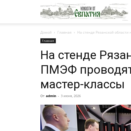
Н
Домой
Главная
На стенде Рязанской области 
о
Главная
На стенде Ряза
Е
ПМЭФ проводят
мастер-классы
От
admin
-
3 июня, 2026