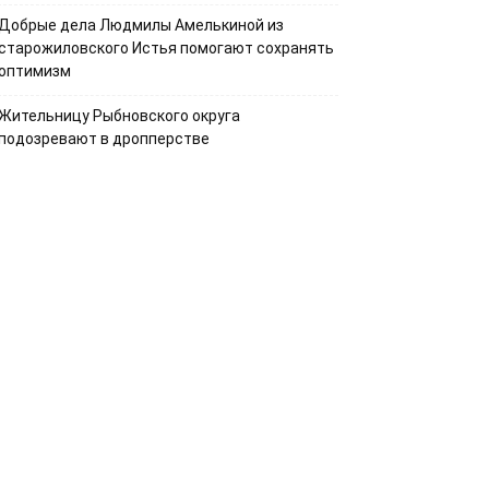
Добрые дела Людмилы Амелькиной из
старожиловского Истья помогают сохранять
оптимизм
Жительницу Рыбновского округа
подозревают в дропперстве