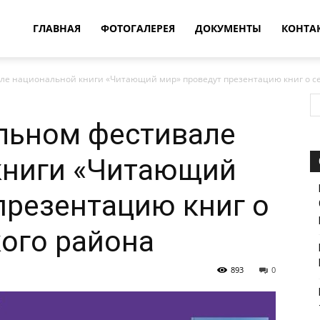
овости
ГЛАВНАЯ
ФОТОГАЛЕРЕЯ
ДОКУМЕНТЫ
КОНТА
е национальной книги «Читающий мир» проведут презентацию книг о сел
т
льном фестивале
впатия
книги «Читающий
презентацию книг о
ого района
893
0