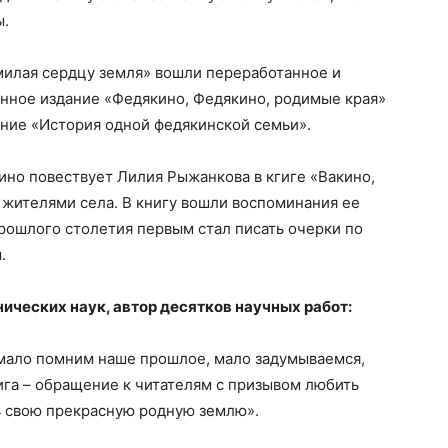
ы.
милая сердцу земля» вошли переработанное и
нное издание «Федякино, Федякино, родимые края»
ние «История одной федякинской семьи».
ино повествует Лилия Рыжанкова в кгиге «Вакино,
 жителями села. В книгу вошли воспоминания ее
прошлого столетия первым стал писать очерки по
.
нических наук, автор десятков научных работ:
 мало помним наше прошлое, мало задумываемся,
ига – обращение к читателям с призывом любить
ь свою прекрасную родную землю».