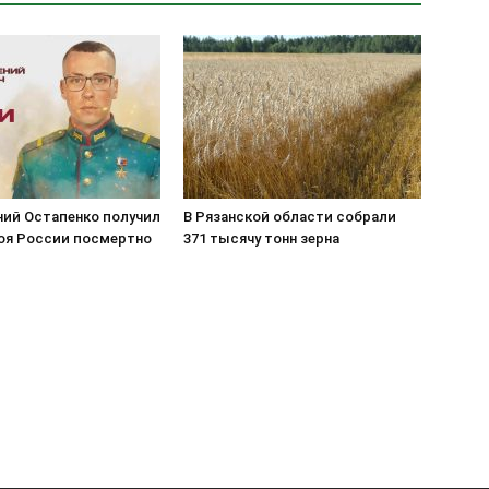
ний Остапенко получил
В Рязанской области собрали
роя России посмертно
371 тысячу тонн зерна