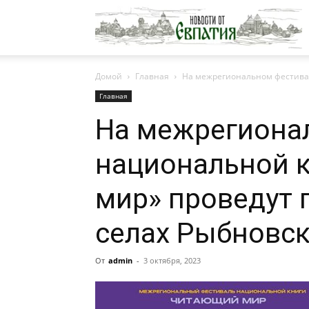
Н
Домой
Главная
На межрегиональном фестивал
о
Главная
На межрегиона
Е
национальной 
мир» проведут 
селах Рыбновск
От
admin
-
3 октября, 2023