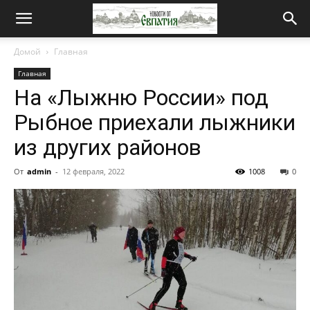
Новости
Домой
Главная
Главная
от
На «Лыжню России» под
Рыбное приехали лыжники
Евпатия
из других районов
От
admin
-
12 февраля, 2022
1008
0