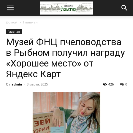
Новости
Домой
Главная
Главная
от
Музей ФНЦ пчеловодства
в Рыбном получил награду
Евпатия
«Хорошее место» от
Яндекс Карт
От
admin
-
8 марта, 2025
426
0