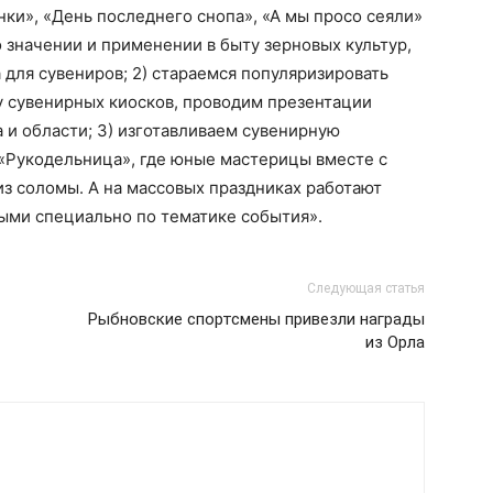
нки», «День последнего снопа», «А мы просо сеяли»
о значении и применении в быту зерновых культур,
 для сувениров; 2) стараемся популяризировать
у сувенирных киосков, проводим презентации
 и области; 3) изготавливаем сувенирную
 «Рукодельница», где юные мастерицы вместе с
з соломы. А на массовых праздниках работают
ыми специально по тематике события».
Следующая статья
Рыбновские спортсмены привезли награды
из Орла