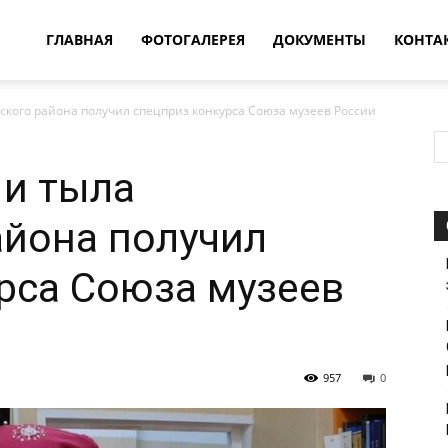
овости
ГЛАВНАЯ
ФОТОГАЛЕРЕЯ
ДОКУМЕНТЫ
КОНТА
ского района получил спецприз конкурса Союза музеев России
т
 и тыла
впатия
айона получил
рса Союза музеев
957
0