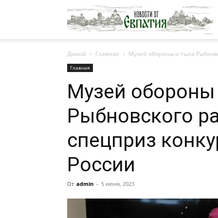
Н
Домой
Главная
Музей обороны и тыла Рыбнов
о
Главная
Музей обороны
Е
Рыбновского р
спецприз конку
России
От
admin
-
5 июня, 2023