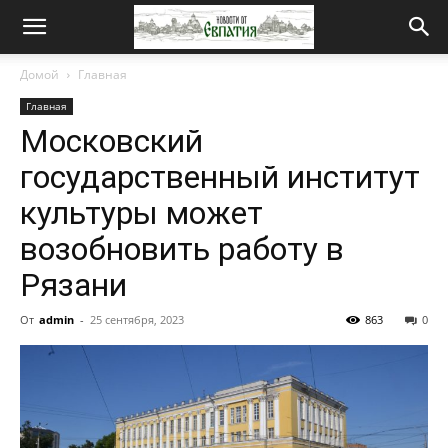
Новости
Домой
Главная
Главная
от
Московский
государственный институт
Евпатия
культуры может
возобновить работу в
Рязани
От
admin
-
25 сентября, 2023
863
0