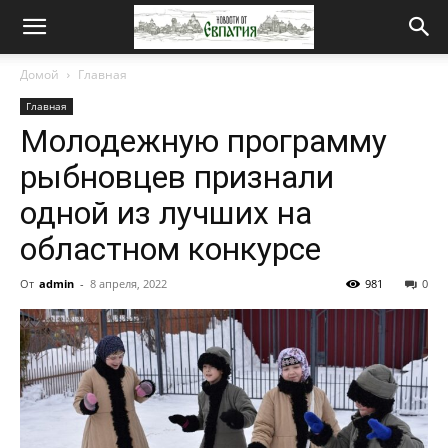
Новости
Домой
Главная
Главная
от
Молодежную программу
рыбновцев признали
Евпатия
одной из лучших на
областном конкурсе
От
admin
-
8 апреля, 2022
981
0