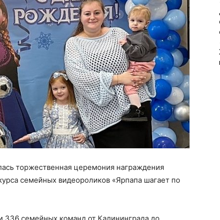
ялась торжественная церемония награждения
курса семейных видеороликов «Ярпапа шагает по
и 336 семейных команд от Калининграда до