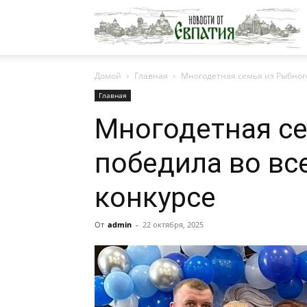
Н
Домой
Главная
Многодетная семья из Рыбног
о
Главная
Многодетная се
Е
победила во вс
конкурсе
От
admin
-
22 октября, 2025