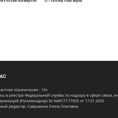
роя России посмертно
371 тысячу тонн зерна
НАС
астное ограничение - 16+
сь в реестре Федеральной службы по надзору в сфере связи, 
уникаций (Роскомнадзор) Эл №ФС77-77655 от 17.01.2020
вный редактор: Савушкина Елена Олеговна