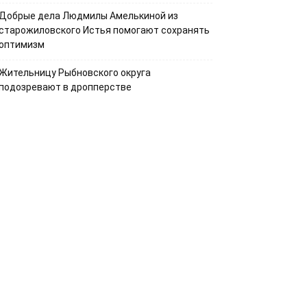
Добрые дела Людмилы Амелькиной из
старожиловского Истья помогают сохранять
оптимизм
Жительницу Рыбновского округа
подозревают в дропперстве