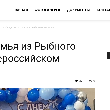
овости
ГЛАВНАЯ
ФОТОГАЛЕРЕЯ
ДОКУМЕНТЫ
КОНТА
о победила во всероссийском конкурсе
т
мья из Рыбного
впатия
ероссийском
321
0