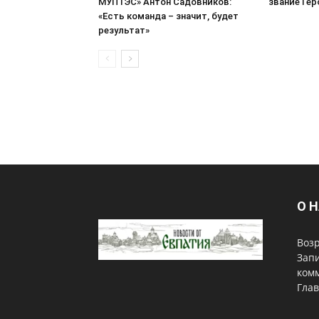
МУПТЭС» Антон Садовников:
звание Ге
«Есть команда – значит, будет
результат»
О 
Возр
Запи
комм
Гла