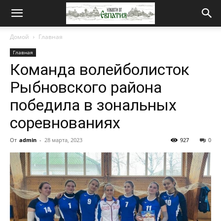
Новости
Домой
Главная
Главная
от
Команда волейболисток
Рыбновского района
Евпатия
победила в зональных
соревнованиях
От
admin
-
28 марта, 2023
927
0