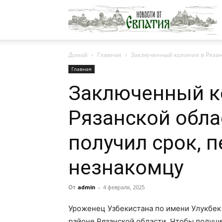
Н
Домой
Главная
Заключенный колонии в Рязанс
о
Главная
Заключенный к
Е
Рязанской обла
получил срок, 
незнакомцу
От
admin
-
4 февраля, 2025
Уроженец Узбекистана по имени Улукбек
районе Рязанской области. Чтобы получит