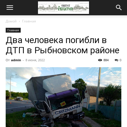
Новости
Домой
Главная
Главная
от
Два человека погибли в
ДТП в Рыбновском районе
Евпатия
От
admin
-
8 июня, 2022
884
0