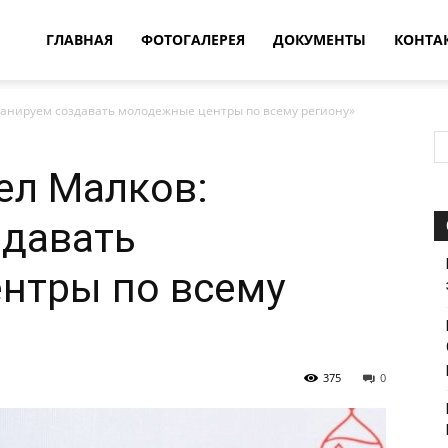
овости
ГЛАВНАЯ
ФОТОГАЛЕРЕЯ
ДОКУМЕНТЫ
КОНТА
ланируем создавать молодежные центры по всему региону»
т
ел Малков:
впатия
здавать
нтры по всему
375
0