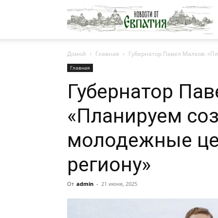
Н
Домой
Главная
Губернатор Павел Малков: «П
о
Главная
Губернатор Пав
Е
«Планируем со
молодежные це
региону»
От
admin
-
21 июня, 2025