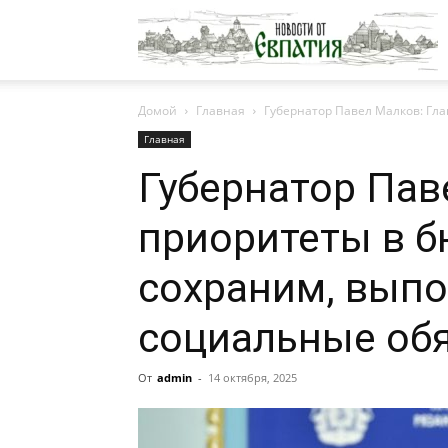
Н
Домой
Главная
Губернатор Павел Малков: Гла
о
Главная
Губернатор Пав
Е
приоритеты в б
сохраним, выпо
социальные обя
От
admin
-
14 октября, 2025