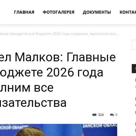
овости
ГЛАВНАЯ
ФОТОГАЛЕРЕЯ
ДОКУМЕНТЫ
КОНТА
вные приоритеты в бюджете 2026 года сохраним, выполним все...
т
ел Малков: Главные
впатия
юджете 2026 года
лним все
зательства
324
0