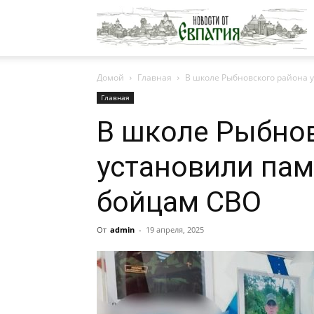
Н
Домой
Главная
В школе Рыбновского района 
о
Главная
В школе Рыбно
Е
установили пам
бойцам СВО
От
admin
-
19 апреля, 2025