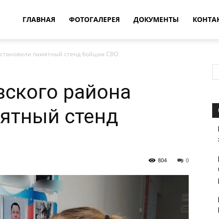
овости
ГЛАВНАЯ
ФОТОГАЛЕРЕЯ
ДОКУМЕНТЫ
КОНТА
установили памятный стенд бойцам СВО
т
вского района
впатия
ятный стенд
804
0