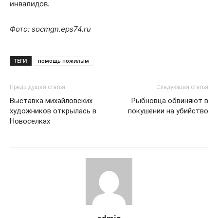
инвалидов.
Фото: socm
gn
.
eps
74.
ru
ТЕГИ
помощь пожилым
Предыдущая статья
Следующая статья
Выставка михайловских
Рыбновца обвиняют в
художников открылась в
покушении на убийство
Новоселках