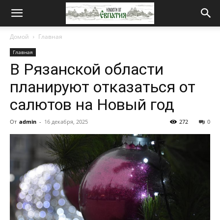
Новости
Домой
Главная
Главная
от
В Рязанской области
планируют отказаться от
Евпатия
салютов на Новый год
От
admin
-
16 декабря, 2025
272
0