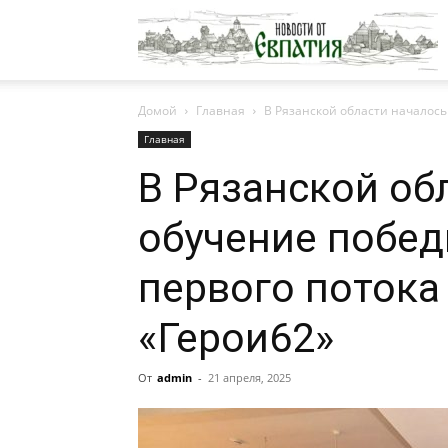
Н
Домой
Главная
В Рязанской области началось
о
Главная
В Рязанской об
Е
обучение побед
первого поток
«Герои62»
От
admin
-
21 апреля, 2025