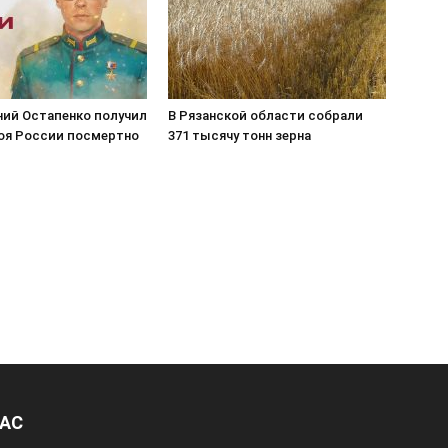
ний Остапенко получил
В Рязанской области собрали
роя России посмертно
371 тысячу тонн зерна
НАС