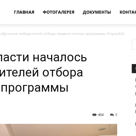
овости
ГЛАВНАЯ
ФОТОГАЛЕРЕЯ
ДОКУМЕНТЫ
КОНТА
 обучение победителей отбора первого потока программы «Герои62»
т
ласти началось
впатия
ителей отбора
а программы
454
0