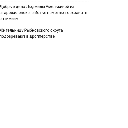
Добрые дела Людмилы Амелькиной из
старожиловского Истья помогают сохранять
оптимизм
Жительницу Рыбновского округа
подозревают в дропперстве