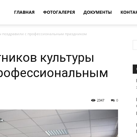
овости
ГЛАВНАЯ
ФОТОГАЛЕРЕЯ
ДОКУМЕНТЫ
КОНТА
ы поздравили с профессиональным праздником
т
ников культуры
впатия
профессиональным
2347
0