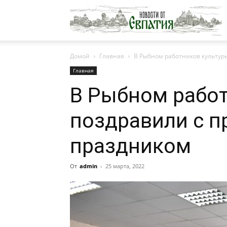
Н
Домой
Главная
В Рыбном работников культур
о
Главная
В Рыбном работ
Е
поздравили с 
праздником
От
admin
-
25 марта, 2022