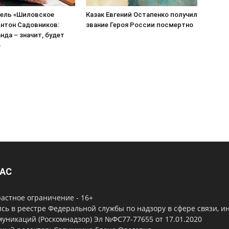
ель «Шиловское
Казак Евгений Остапенко получил
нтон Садовников:
звание Героя России посмертно
нда – значит, будет
»
НАС
астное ограничение - 16+
сь в реестре Федеральной службы по надзору в сфере связи, 
уникаций (Роскомнадзор) Эл №ФС77-77655 от 17.01.2020