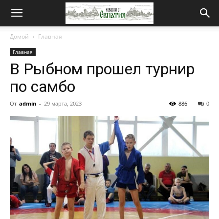
Новости
Домой
Главная
Главная
от
В Рыбном прошел турнир
по самбо
Евпатия
От
admin
-
29 марта, 2023
886
0