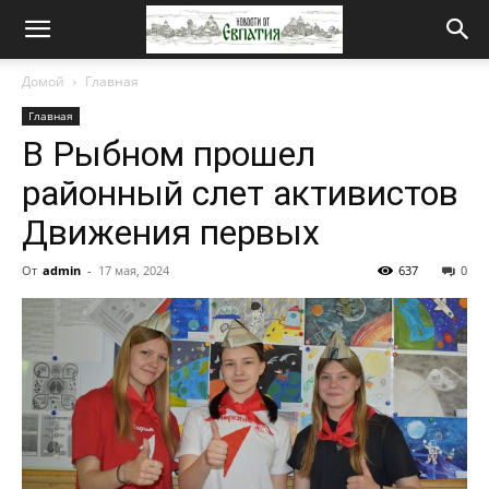
Новости
Домой
Главная
Главная
от
В Рыбном прошел
районный слет активистов
Евпатия
Движения первых
От
admin
-
17 мая, 2024
637
0